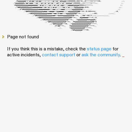
       .=%@@@@##*+*#+##*+#+##***+**+**+#*+#**#%%@#++======-==+*=--=****++*+**+=:                 .:.

     .*@@@@@@@%*##*###**+#***#+*#**#*+#***#=*+*#**%%%%#*+=====::++*****+***-:                    :.

      +%@@@@@@@@@@########**#+#*+**+#*+*#*+#*+##+**+####%@@@#====++*****:                       ::

       -*##%@@@@@@@@@%########*+#+*#*+*#+#*****=#*+*#****%@@@@@@#-=+=:                         :-

         .:=*#%%@@@@@@@@@@%#########+*+##*+**+###******%@@@@@@%#*:......                      ::

              .*##%%@@@@@@@@@@%###*+####+*%%####****#@@@@@@@##**=--=-==++++.               .-=.

                 .-+#%%@@@@@@@@@@@%###*+##*=+##***%@@@@@@%#**+-.:..   ..:-==:         .:--:.

                     .-*#%%@@@@@@@@@@@%##**%%%%%@@@@@@@%#**+: .:=#**==-+---:.:----::::.

                         :+##%%@@@@@@@@@@@@@@@@@@@@@@##**+-. :#@#####***+--=.

                            .-+#%%%@@@@@@@@@@@@@@@%#**+-. .+@@@@@@@@%%%@@@%-

                                .:*##%%@@@@@@@@@%#**+: .=%@@@@@@@@@@@@@@##*=

                                    .-*##%%@@@#**+=. .*@@@@@@@@@@@@@@%#*****.

                                        :=*##**+-.   =@@@@@@@@@@@@@%#****+-.

                                           .::.      +@@@@@@@@@@@#****+-.

Page not found
If you think this is a mistake, check the
status page
for
active incidents,
contact support
or
ask the community
.
_